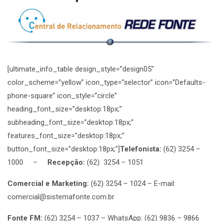
[ultimate_info_table design_style=”design05″
color_scheme=”yellow” icon_type=”selector” icon=”Defaults-
phone-square” icon_style=”circle”
heading_font_size=”desktop:18px;”
subheading_font_size=”desktop:18px;”
features_font_size=”desktop:18px;”
button_font_size=”desktop:18px;”]
Telefonista:
(62) 3254 –
1000 –
Recepção:
(62) 3254 – 1051
Comercial e Marketing:
(62) 3254 – 1024 – E-mail:
comercial@sistemafonte.com.br
Fonte FM:
(62) 3254 – 1037 – WhatsApp: (62) 9836 – 9866