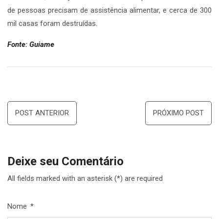
de pessoas precisam de assistência alimentar, e cerca de 300
mil casas foram destruídas.
Fonte: Guiame
Navegação
POST ANTERIOR
PRÓXIMO POST
de
Post
Deixe seu Comentário
All fields marked with an asterisk (*) are required
Nome
*